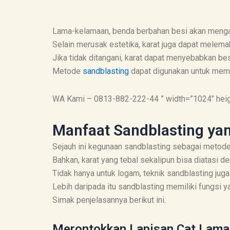
Lama-kelamaan, benda berbahan besi akan menga
Selain merusak estetika, karat juga dapat melemah
Jika tidak ditangani, karat dapat menyebabkan be
Metode
sandblasting
dapat digunakan untuk memb
WA Kami – 0813-882-222-44 ” width=”1024″ heig
Manfaat Sandblasting ya
Sejauh ini kegunaan sandblasting sebagai metod
Bahkan, karat yang tebal sekalipun bisa diatasi d
Tidak hanya untuk logam, teknik sandblasting juga
Lebih daripada itu sandblasting memiliki fungsi ya
Simak penjelasannya berikut ini.
Merontokkan Lapisan Cat Lama