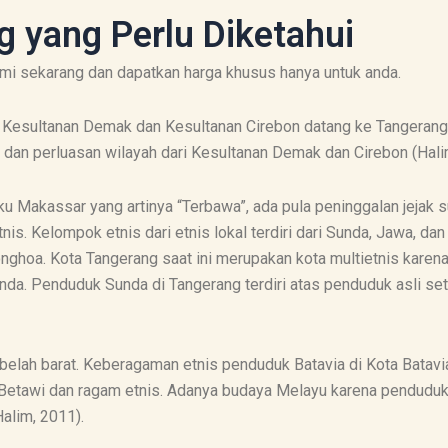
 yang Perlu Diketahui
ami sekarang dan dapatkan harga khusus hanya untuk anda.
ir Kesultanan Demak dan Kesultanan Cirebon datang ke Tangerang
 dan perluasan wilayah dari Kesultanan Demak dan Cirebon (Hali
u Makassar yang artinya “Terbawa”, ada pula peninggalan jejak 
s. Kelompok etnis dari etnis lokal terdiri dari Sunda, Jawa, dan
Tionghoa. Kota Tangerang saat ini merupakan kota multietnis kar
da. Penduduk Sunda di Tangerang terdiri atas penduduk asli sete
belah barat. Keberagaman etnis penduduk Batavia di Kota Batav
 Betawi dan ragam etnis. Adanya budaya Melayu karena pendud
alim, 2011).