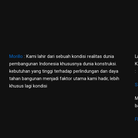
Morillo
: Kami lahir dari sebuah kondisi realitas dunia
L
pembangunan Indonesia khususnya dunia konstruksi.
K
kebutuhan yang tinggi terhadap perlindungan dan daya
:
tahan bangunan menjadi faktor utama kami hadir, lebih
S
khusus lagi kondisi
M
b
F