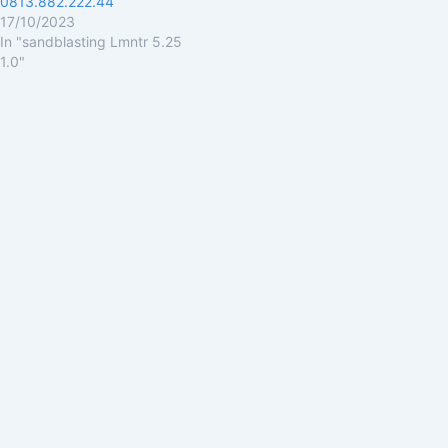
0813.882.222.44
17/10/2023
In "sandblasting Lmntr 5.25
1.0"