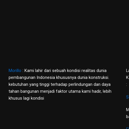
Morillo
: Kami lahir dari sebuah kondisi realitas dunia
L
pembangunan Indonesia khususnya dunia konstruksi.
K
kebutuhan yang tinggi terhadap perlindungan dan daya
:
tahan bangunan menjadi faktor utama kami hadir, lebih
S
khusus lagi kondisi
M
b