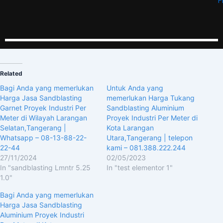
F
Related
Bagi Anda yang memerlukan
Untuk Anda yang
Harga Jasa Sandblasting
memerlukan Harga Tukang
Garnet Proyek Industri Per
Sandblasting Aluminium
Meter di Wilayah Larangan
Proyek Industri Per Meter di
Selatan,Tangerang |
Kota Larangan
Whatsapp – 08-13-88-22-
Utara,Tangerang | telepon
22-44
kami – 081.388.222.244
27/11/2024
02/05/2023
In "sandblasting Lmntr 5.25
In "test elementor 1"
1.0"
Bagi Anda yang memerlukan
Harga Jasa Sandblasting
Aluminium Proyek Industri