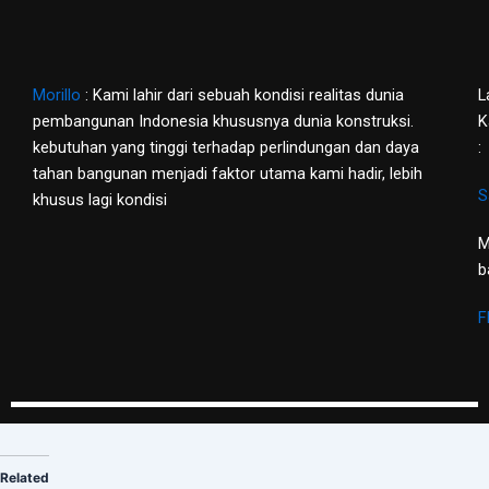
Morillo
: Kami lahir dari sebuah kondisi realitas dunia
L
pembangunan Indonesia khususnya dunia konstruksi.
K
kebutuhan yang tinggi terhadap perlindungan dan daya
:
tahan bangunan menjadi faktor utama kami hadir, lebih
S
khusus lagi kondisi
M
b
F
Related