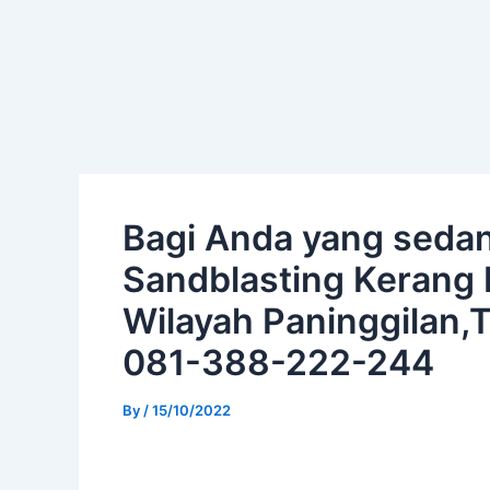
Skip
Post
to
navigation
content
Bagi Anda yang seda
Sandblasting Kerang P
Wilayah Paninggilan,
081-388-222-244
By
/
15/10/2022