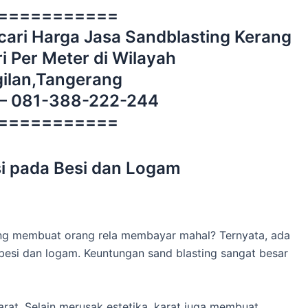
===========
ari Harga Jasa Sandblasting Kerang
i Per Meter di Wilayah
ilan,Tangerang
 – 081-388-222-244
===========
i pada Besi dan Logam
yang membuat orang rela membayar mahal? Ternyata, ada
besi dan logam. Keuntungan sand blasting sangat besar
arat. Selain merusak estetika, karat juga membuat