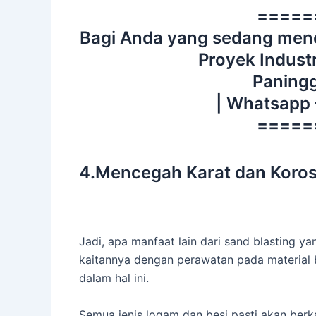
=====
Bagi Anda yang sedang menc
Proyek Industr
Paningg
| Whatsapp
=====
4.Mencegah Karat dan Koros
Jadi, apa manfaat lain dari sand blasting 
kaitannya dengan perawatan pada material 
dalam hal ini.
Semua jenis logam dan besi pasti akan berk