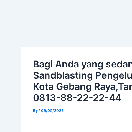
Skip
Post
to
navigation
content
Bagi Anda yang seda
Sandblasting Pengelu
Kota Gebang Raya,Ta
0813-88-22-22-44
By
/
09/05/2022