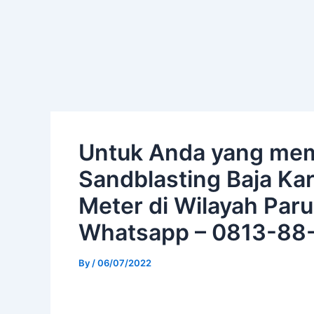
Skip
Post
to
navigation
content
Untuk Anda yang me
Sandblasting Baja Kar
Meter di Wilayah Par
Whatsapp – 0813-88
By
/
06/07/2022