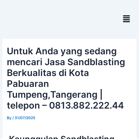
Skip
Post
to
navigation
Menu
content
Untuk Anda yang sedang
mencari Jasa Sandblasting
Berkualitas di Kota
Pabuaran
Tumpeng,Tangerang |
telepon – 0813.882.222.44
By
/
31/07/2025