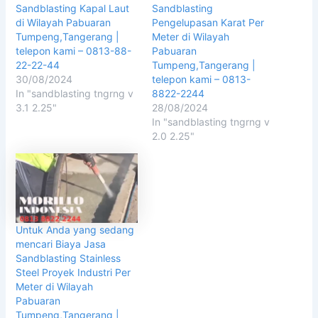
Sandblasting Kapal Laut
Sandblasting
di Wilayah Pabuaran
Pengelupasan Karat Per
Tumpeng,Tangerang |
Meter di Wilayah
telepon kami – 0813-88-
Pabuaran
22-22-44
Tumpeng,Tangerang |
30/08/2024
telepon kami – 0813-
In "sandblasting tngrng v
8822-2244
3.1 2.25"
28/08/2024
In "sandblasting tngrng v
2.0 2.25"
Untuk Anda yang sedang
mencari Biaya Jasa
Sandblasting Stainless
Steel Proyek Industri Per
Meter di Wilayah
Pabuaran
Tumpeng,Tangerang |