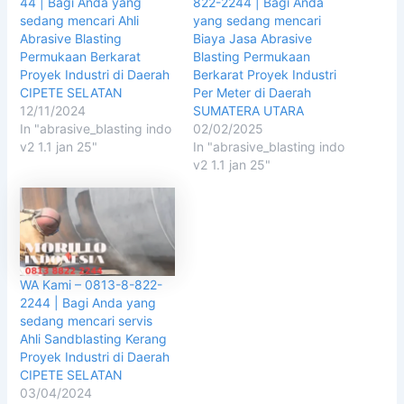
44 | Bagi Anda yang
822-2244 | Bagi Anda
sedang mencari Ahli
yang sedang mencari
Abrasive Blasting
Biaya Jasa Abrasive
Permukaan Berkarat
Blasting Permukaan
Proyek Industri di Daerah
Berkarat Proyek Industri
CIPETE SELATAN
Per Meter di Daerah
12/11/2024
SUMATERA UTARA
In "abrasive_blasting indo
02/02/2025
v2 1.1 jan 25"
In "abrasive_blasting indo
v2 1.1 jan 25"
WA Kami – 0813-8-822-
2244 | Bagi Anda yang
sedang mencari servis
Ahli Sandblasting Kerang
Proyek Industri di Daerah
CIPETE SELATAN
03/04/2024