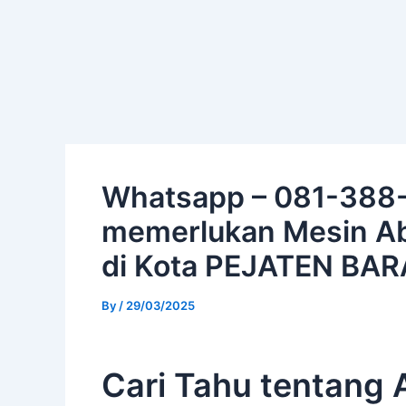
Skip
Post
to
navigation
content
Whatsapp – 081-388-
memerlukan Mesin Abr
di Kota PEJATEN BAR
By
/
29/03/2025
Cari Tahu tentang 