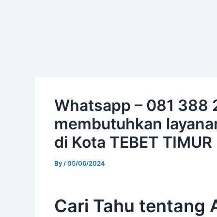
Skip
Post
to
navigation
content
Whatsapp – 081 388 
membutuhkan layanan
di Kota TEBET TIMUR
By
/
05/06/2024
Cari Tahu tentang 